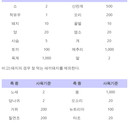
소
2
산란계
500
착유우
1
오리
200
돼지
10
꿀벌
10
양
20
염소
20
사슴
5
개
20
토끼
100
메추리
1,000
육계
1,000
말
2
비고) 돼지의 경우 젖 먹는 새끼돼지를 제외한다.
축 종
사육기준
축 종
사육기준
노새
2
꿩
1,000
당나귀
2
오소리
20
거위
200
뉴트리아
100
칠면조
200
타조
20