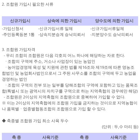
2. 조합원 가입시 필요한 서류
신규가입시
상속에 의한 가입시
양수도에 의한 가입시
-가입신청서
-신규가입서류 일체
-신규가입서류일체
-주민등록등본 1통
-상속지분승계 승낙의뢰서
-지분양수도 승낙의뢰서
3. 조합원 가입자격
- 우리 조합의 조합원은 다음 각호의 어느 하나에 해당하는 자로 한다.
· 조합의 구역에 주소, 거소나 사업장이 있는 농업인
· 농어업경영체 육성 및 지원에 관한 법률 제16조와 제19조에 따른 영농조
합법인 및 농업회사법인으로서 그 주된 사무소를 조합의 구역에 두고 농업을
경영하는 법인
· 조합의 구역의 전부 또는 일부를 당해조합의 구역에 포함하고 있는 품목조
합(특별시 또는 광역시의 자치구를 구역으로 하는 지역축협의 경우에만 해당)
- 조합원은 2이상의 지역축협의 조합원으로 중복하여 가입할 수 없다.
※ 이는 2이상의 지역축협에의 조합원 가입을 금지하는 것이므로 지역농협이
나 품목별ㆍ업종별협동조합의 조합원으로 가입 할 수 있다.
◆ 축종별 조합원 가입 최소 사육 두수
(단위 : 두,수 마리 등)
축 종
사육기준
축 종
사육기준